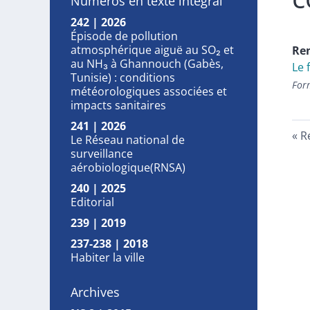
Numéros en texte intégral
242 | 2026
Épisode de pollution
atmosphérique aiguë au SO₂ et
Re
au NH₃ à Ghannouch (Gabès,
Le 
Tunisie) : conditions
For
météorologiques associées et
impacts sanitaires
241 | 2026
R
Le Réseau national de
surveillance
aérobiologique(RNSA)
240 | 2025
Editorial
239 | 2019
237-238 | 2018
Habiter la ville
Archives