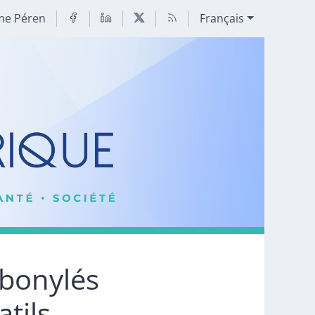
me Péren
Français
rbonylés
tils