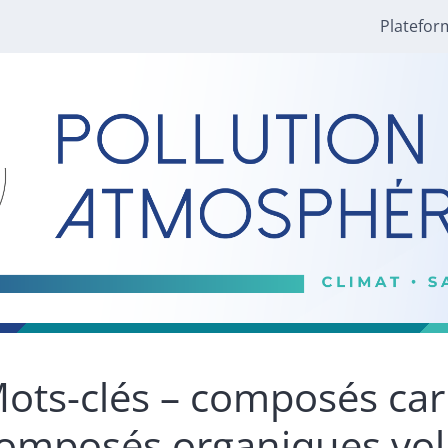
Platefor
ots-clés – composés ca
omposés organiques vola