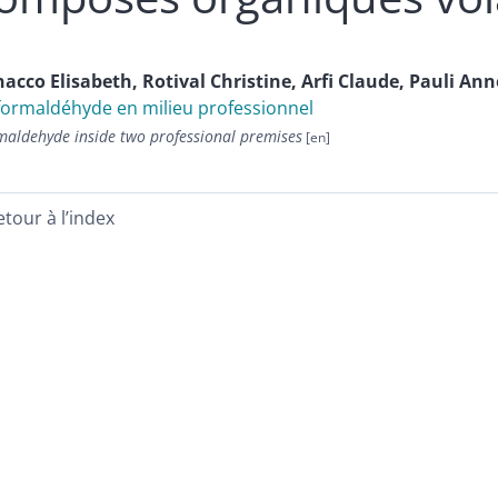
nacco
Elisabeth
,
Rotival
Christine
,
Arfi
Claude
,
Pauli
Ann
formaldéhyde en milieu professionnel
maldehyde inside two professional premises
etour à l’index