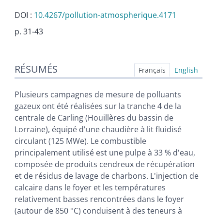
DOI :
10.4267/pollution-atmospherique.4171
p. 31-43
Résumés
RÉSUMÉS
Texte
Français
English
Citer cet article
Auteurs
Plusieurs campagnes de mesure de polluants
gazeux ont été réalisées sur la tranche 4 de la
centrale de Carling (Houillères du bassin de
Lorraine), équipé d'une chaudière à lit fluidisé
circulant (125 MWe). Le combustible
principalement utilisé est une pulpe à 33 % d'eau,
composée de produits cendreux de récupération
et de résidus de lavage de charbons. L'injection de
calcaire dans le foyer et les températures
relativement basses rencontrées dans le foyer
(autour de 850 °C) conduisent à des teneurs à