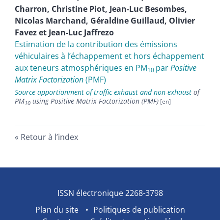
Charron
,
Christine
Piot
,
Jean-Luc
Besombes
,
Nicolas
Marchand
,
Géraldine
Guillaud
,
Olivier
Favez
et
Jean-Luc
Jaffrezo
Estimation de la contribution des émissions
véhiculaires à l’échappement et hors échappement
aux teneurs atmosphériques en PM
par
Positive
10
Matrix Factorization
(PMF)
Source apportionment of traffic exhaust and non-exhaust
of
PM
using Positive Matrix Factorization (PMF)
10
Retour à l’index
ISSN électronique 2268-3798
Plan du site
Politiques de publication