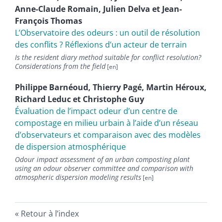
Anne-Claude
Romain
,
Julien
Delva
et
Jean-
François
Thomas
L’Observatoire des odeurs : un outil de résolution
des conflits ? Réflexions d’un acteur de terrain
Is the resident diary method suitable for conflict resolution?
Considerations from the field
Philippe
Barnéoud
,
Thierry
Pagé
,
Martin
Héroux
,
Richard
Leduc
et
Christophe
Guy
Évaluation de lʼimpact odeur dʼun centre de
compostage en milieu urbain à lʼaide dʼun réseau
dʼobservateurs et comparaison avec des modèles
de dispersion atmosphérique
Odour impact assessment of an urban composting plant
using an odour observer committee and comparison with
atmospheric dispersion modeling results
Retour à l’index