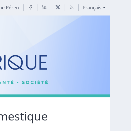
me Péren
Français
omestique