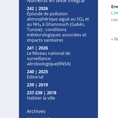
Numéros en texte intégral
Er
242 | 2026
L'i
Épisode de pollution
atmosphérique aiguë au SO₂ et
Loc
au NH₃ à Ghannouch (Gabès,
Tunisie) : conditions
météorologiques associées et
R
impacts sanitaires
241 | 2026
Le Réseau national de
surveillance
aérobiologique(RNSA)
240 | 2025
Editorial
239 | 2019
237-238 | 2018
Habiter la ville
Archives