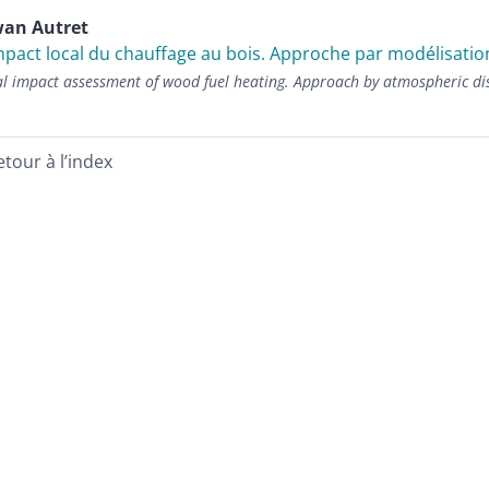
wan
Autret
mpact local du chauffage au bois. Approche par modélisati
al impact assessment of wood fuel heating. Approach by atmospheric d
etour à l’index