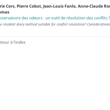
rie
Cors
,
Pierre
Cobut
,
Jean-Louis
Fanlo
,
Anne-Claude
Ro
omas
bservatoire des odeurs : un outil de résolution des conflits 
he resident diary method suitable for conflict resolution? Considerations
etour à l’index