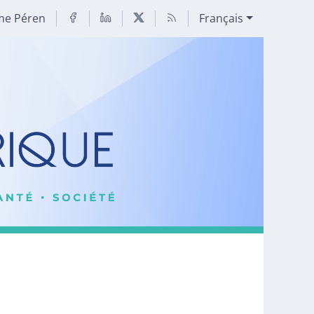
me Péren
Français