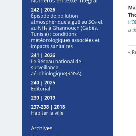
Numéros en texte intégral
Ma
242 | 2026
Th
Épisode de pollution
atmosphérique aiguë au SO₂ et
L’O
au NH₃ à Ghannouch (Gabès,
Is t
Tunisie) : conditions
météorologiques associées et
impacts sanitaires
R
241 | 2026
Le Réseau national de
surveillance
aérobiologique(RNSA)
240 | 2025
Editorial
239 | 2019
237-238 | 2018
Habiter la ville
Archives