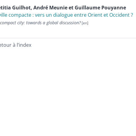
titia
Guilhot
,
André
Meunie
et
Guillaume
Pouyanne
ville compacte : vers un dialogue entre Orient et Occident ?
compact city: towards a global discussion?
etour à l’index