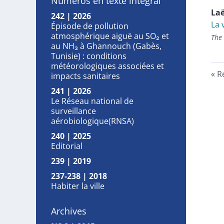
Numéros en texte intégral
Laë
242 | 2026
La 
Épisode de pollution
atmosphérique aiguë au SO₂ et
The 
au NH₃ à Ghannouch (Gabès,
Tunisie) : conditions
météorologiques associées et
R
impacts sanitaires
241 | 2026
Le Réseau national de
surveillance
aérobiologique(RNSA)
240 | 2025
Editorial
239 | 2019
237-238 | 2018
Habiter la ville
Archives