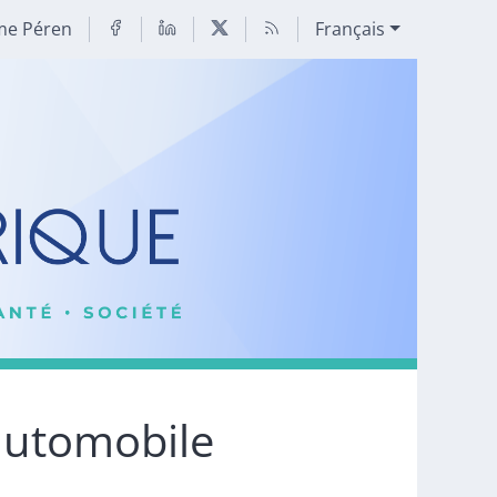
me Péren
Français
automobile