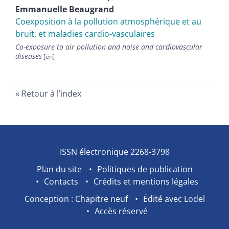
Emmanuelle
Beaugrand
Coexposition à la pollution atmosphérique et au
bruit, et maladies cardio-vasculaires
Co-exposure to air pollution and noise and cardiovascular
diseases
Retour à l’index
ISSN électronique 2268-3798
Plan du site
Politiques de publication
Contacts
Crédits et mentions légales
Conception : Chapitre neuf
Édité avec Lodel
Accès réservé