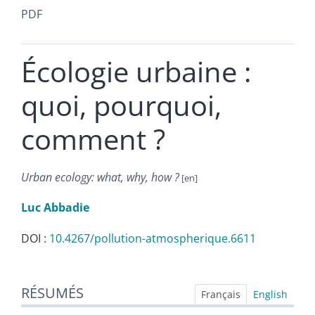
PDF
Écologie urbaine :
quoi, pourquoi,
comment ?
Urban ecology: what, why, how ?
Luc
Abbadie
DOI :
10.4267/pollution-atmospherique.6611
Résumés
RÉSUMÉS
Index
Français
English
Plan