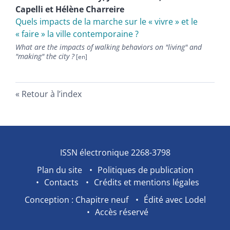
Capelli
et
Hélène
Charreire
Quels impacts de la marche sur le « vivre » et le
« faire » la ville contemporaine ?
What are the impacts of walking behaviors on "living" and
"making" the city ?
Retour à l’index
ISSN électronique 2268-3798
Plan du site
Politiques de publication
Contacts
Crédits et mentions légales
Conception : Chapitre neuf
Édité avec Lodel
Accès réservé