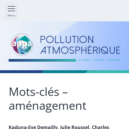
Menu
Mots-clés –
aménagement
Kaduna-Eve
Demailly
,
Julie
Roussel
,
Charles