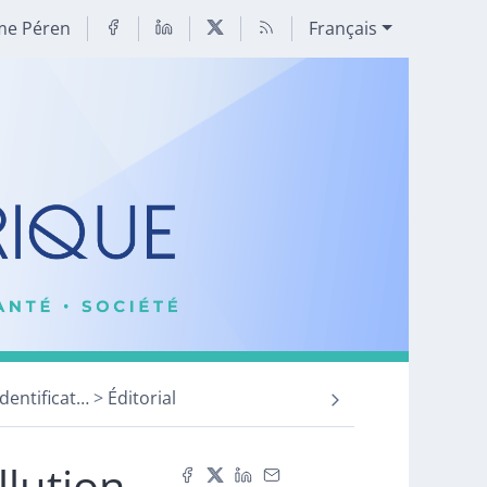
me Péren
Français
dentificat
…
Éditorial
llution