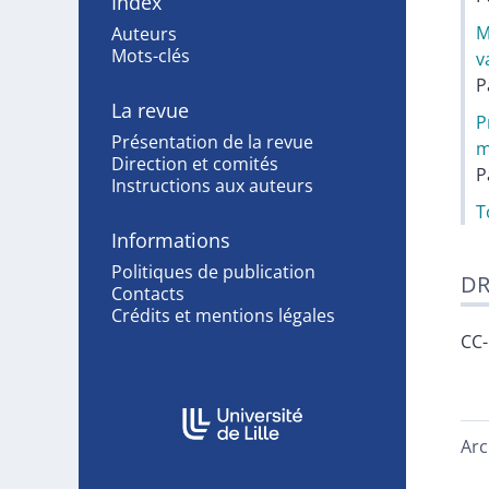
Index
M
Auteurs
Mots-clés
v
P
La revue
P
Présentation de la revue
m
Direction et comités
P
Instructions aux auteurs
T
Informations
Politiques de publication
DR
Contacts
Crédits et mentions légales
CC
Affiliations/partenaires
Arc