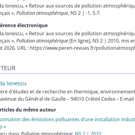
da
Ionescu
, « Retour aux sources de pollution atmosphérique
nçais »,
Pollution atmosphérique
, NS 2 | -1, 5-7.
érence électronique
da
Ionescu
, « Retour aux sources de pollution atmosphérique
nçais »,
Pollution atmosphérique
[En ligne], NS 2 | 2010, mis e
t 2026. URL : https://www.peren-revues.fr/pollutionatmos
TEUR
da
Ionescu
tre d'études et de recherche en thermique, environnement e
 avenue du Général de Gaulle – 94010 Créteil Cedex – E-mail
rticles du même auteur
stimation des émissions polluantes d’une installation indus
p »
aru dans
Pollution atmosphérique
,
NS 2 | 2010