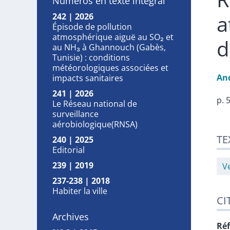
Numéros en texte intégral
a
242 | 2026
Épisode de pollution
atmosphérique aiguë au SO₂ et
d
au NH₃ à Ghannouch (Gabès,
Tunisie) : conditions
météorologiques associées et
An
impacts sanitaires
241 | 2026
p. 
Le Réseau national de
surveillance
aérobiologique(RNSA)
Tex
TE
240 | 2025
Cit
Editorial
Aut
239 | 2019
V
237-238 | 2018
Habiter la ville
CI
Archives
Réf