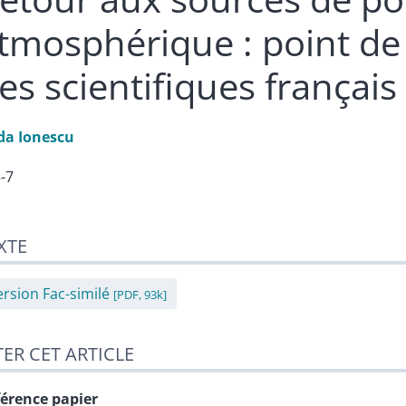
tmosphérique : point de
es scientifiques français
da
Ionescu
5-7
te
XTE
er cet article
eur
ersion Fac-similé
[PDF, 93k]
TER CET ARTICLE
érence papier