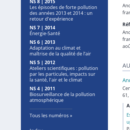
NS 8 | 2015
An
Les épisodes de forte pollution
fra
des années 2013 et 2014 : un
retour d'expérience
Réf
NS 7 | 2014
An
Énergie-Santé
fra
NS 6 | 2013
aoû
Adaptation au climat et
maîtrise de la qualité de l’air
NS 5 | 2012
AU
Ateliers scientifiques : pollution
par les particules, impacts sur
la santé, l'air et le climat
An
Cen
NS 4 | 2011
Biosurveillance de la pollution
61,
atmosphérique
A
E
Tous les numéros
u
P