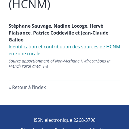
(HCNM)
Stéphane
Sauvage
,
Nadine
Locoge
,
Hervé
Plaisance
,
Patrice
Coddeville
et
Jean-Claude
Galloo
Identification et contribution des sources de HCNM
en zone rurale
Source apportionment of Non-Methane Hydrocarbons in
French rural area
Retour à l’index
ISSN électronique 2268-3798