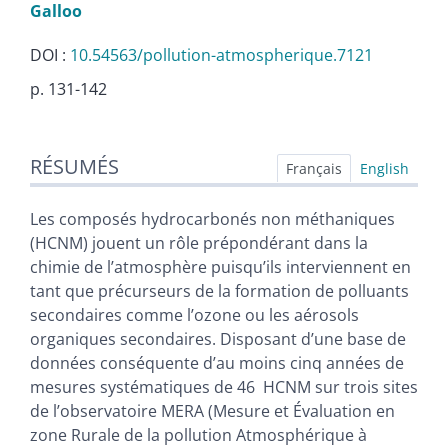
Galloo
DOI :
10.54563/pollution-atmospherique.7121
p. 131-142
Résumés
RÉSUMÉS
Index
Français
English
Texte
Citer cet article
Les composés hydrocarbonés non méthaniques
Auteurs
(HCNM) jouent un rôle prépondérant dans la
chimie de l’atmosphère puisqu’ils interviennent en
tant que précurseurs de la formation de polluants
secondaires comme l’ozone ou les aérosols
organiques secondaires. Disposant d’une base de
données conséquente d’au moins cinq années de
mesures systématiques de 46 HCNM sur trois sites
de l’observatoire MERA (Mesure et Évaluation en
zone Rurale de la pollution Atmosphérique à