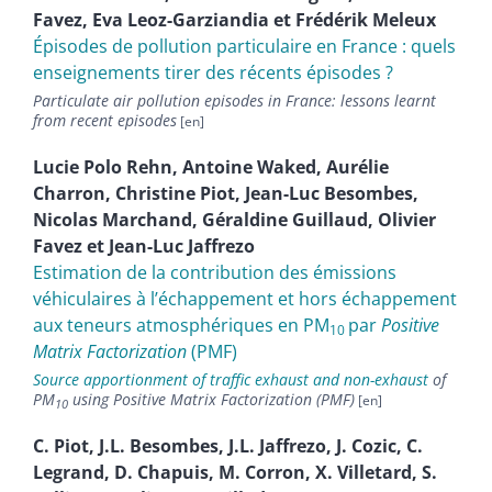
Favez
,
Eva
Leoz-Garziandia
et
Frédérik
Meleux
Épisodes de pollution particulaire en France : quels
enseignements tirer des récents épisodes ?
Particulate air pollution episodes in France: lessons learnt
from recent episodes
Lucie Polo
Rehn
,
Antoine
Waked
,
Aurélie
Charron
,
Christine
Piot
,
Jean-Luc
Besombes
,
Nicolas
Marchand
,
Géraldine
Guillaud
,
Olivier
Favez
et
Jean-Luc
Jaffrezo
Estimation de la contribution des émissions
véhiculaires à l’échappement et hors échappement
aux teneurs atmosphériques en PM
par
Positive
10
Matrix Factorization
(PMF)
Source apportionment of traffic exhaust and non-exhaust
of
PM
using Positive Matrix Factorization (PMF)
10
C.
Piot
,
J.L.
Besombes
,
J.L.
Jaffrezo
,
J.
Cozic
,
C.
Legrand
,
D.
Chapuis
,
M.
Corron
,
X.
Villetard
,
S.