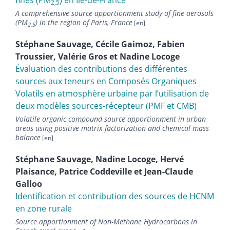
fines (PM
) en Ile-de-France
2,5
A comprehensive source apportionment study of fine aerosols
(PM
) in the region of Paris, France
2.5
Stéphane
Sauvage
,
Cécile
Gaimoz
,
Fabien
Troussier
,
Valérie
Gros
et
Nadine
Locoge
Évaluation des contributions des différentes
sources aux teneurs en Composés Organiques
Volatils en atmosphère urbaine par l’utilisation de
deux modèles sources-récepteur (PMF et CMB)
Volatile organic compound source apportionment in urban
areas using positive matrix factorization and chemical mass
balance
Stéphane
Sauvage
,
Nadine
Locoge
,
Hervé
Plaisance
,
Patrice
Coddeville
et
Jean-Claude
Galloo
Identification et contribution des sources de HCNM
en zone rurale
Source apportionment of Non-Methane Hydrocarbons in