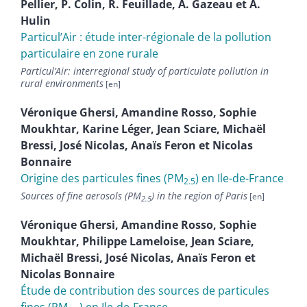
Pellier
,
P.
Colin
,
R.
Feuillade
,
A.
Gazeau
et
A.
Hulin
Particul’Air : étude inter-régionale de la pollution
particulaire en zone rurale
Particul’Air: interregional study of particulate pollution in
rural environments
Véronique
Ghersi
,
Amandine
Rosso
,
Sophie
Moukhtar
,
Karine
Léger
,
Jean
Sciare
,
Michaël
Bressi
,
José
Nicolas
,
Anaïs
Feron
et
Nicolas
Bonnaire
Origine des particules fines (PM
) en Ile-de-France
2.5
Sources of fine aerosols (PM
) in the region of Paris
2.5
Véronique
Ghersi
,
Amandine
Rosso
,
Sophie
Moukhtar
,
Philippe
Lameloise
,
Jean
Sciare
,
Michaël
Bressi
,
José
Nicolas
,
Anaïs
Feron
et
Nicolas
Bonnaire
Étude de contribution des sources de particules