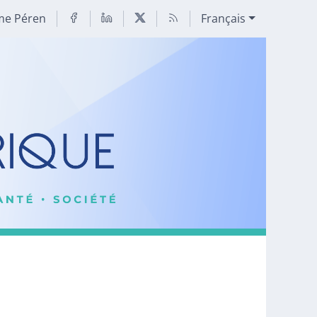
me Péren
Français