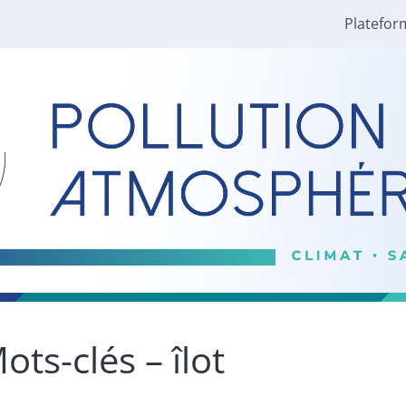
Platefor
ots-clés – îlot