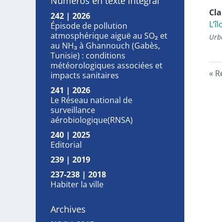
Numéros en texte intégral
Cla
242 | 2026
L’î
Épisode de pollution
atmosphérique aiguë au SO₂ et
Urba
au NH₃ à Ghannouch (Gabès,
Tunisie) : conditions
météorologiques associées et
R
impacts sanitaires
241 | 2026
Le Réseau national de
surveillance
aérobiologique(RNSA)
240 | 2025
Editorial
239 | 2019
237-238 | 2018
Habiter la ville
Archives