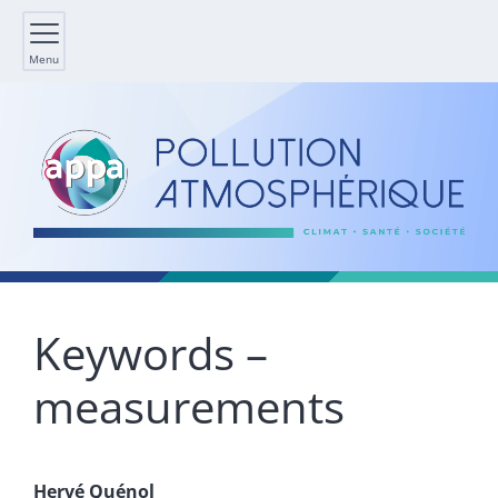
Menu
Keywords –
measurements
Hervé
Quénol