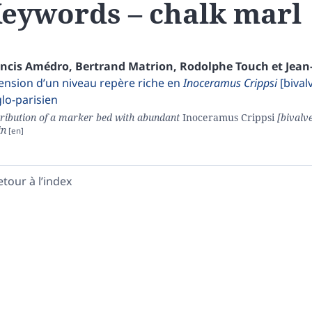
eywords – chalk marl
ancis
Amédro
,
Bertrand
Matrion
,
Rodolphe
Touch
et
Jean
ension d’un niveau repère riche en
Inoceramus Crippsi
[bival
lo-parisien
tribution of a marker bed with abundant
Inoceramus Crippsi
[bivalve
in
etour à l’index