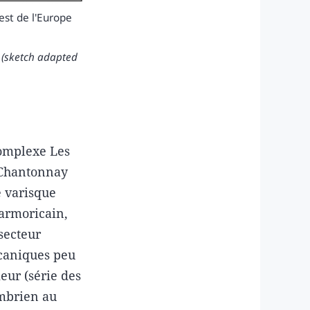
est de l'Europe
e (sketch adapted
complexe Les
 Chantonnay
e varisque
armoricain,
 secteur
lcaniques peu
eur (série des
ambrien au