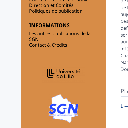
de 
Direction et Comités
de 
Politiques de publication
auj
des
INFORMATIONS
déf
Les autres publications de la
ser
SGN
aut
Contact & Crédits
inf
Cha
Nam
AFFILIATIONS/PARTENAIRES
Dom
PL
I. 