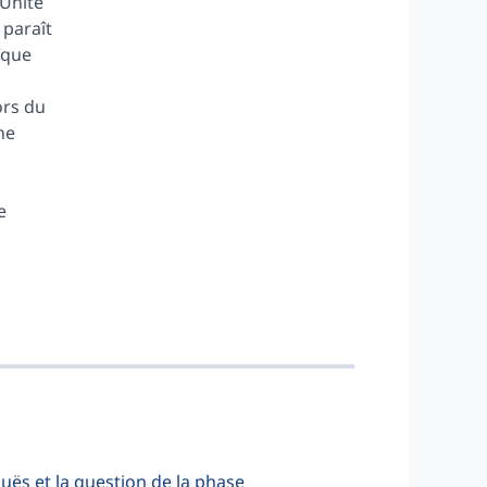
’Unité
 paraît
ïque
ors du
ne
e
uës et la question de la phase