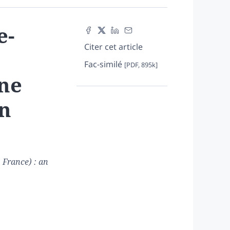
e-
Citer cet article
Fac-similé
[PDF, 895k]
une
un
 France) : an