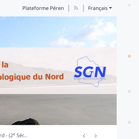
Plateforme Péren
Français
e
d - (2
Sér
…