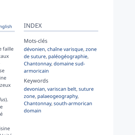
INDEX
nglish
Mots-clés
 faille
dévonien
,
chaîne varisque
,
zone
taux
de suture
,
paléogéographie
,
e
Chantonnay
,
domaine sud-
se
armoricain
ine
Keywords
tzeux
devonian
,
variscan belt
,
suture
zone
,
palaeogeography
,
lus
).
Chantonnay
,
south-armorican
ne
domain
té
isine