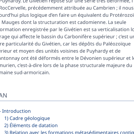
Puyhardy. Le Givétien repose sur une série très déformée, l
RocCervelle, précédemment attribuée au Cambrien ; il nous
ourd’hui plus logique d’en faire un équivalent du Protérozo
 Mauges dont la structuration est cadomienne. La seule
ormation enregistrée par le Givétien est sa verticalisation l
rage qui affecte le bassin du Carbonifère supérieur ; c’est u
re particularité du Givétien, car les dépôts du Paléozoïque
érieur et moyen des unités voisines de Puyhardy et de
ntonnay ont été déformés entre le Dévonien supérieur et l
urien, c’est-à-dire lors de la phase structurale majeure du
aine sud-armoricain.
AN
— Introduction
1) Cadre géologique
2) Éléments de datation
3) Relation avec les formations métasédimentaires contig