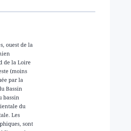
s, ouest de la
nien
 de la Loire
este (moins
uée par la
du Bassin
au bassin
ientale du
ale. Les
phiques, sont