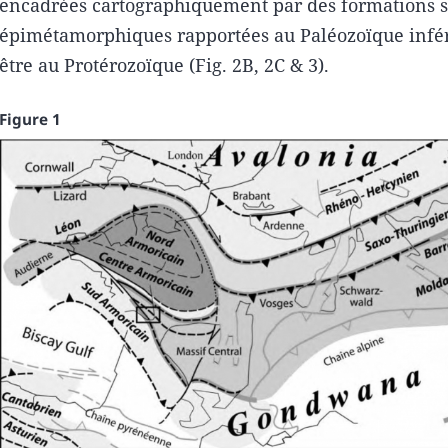
encadrées cartographiquement par des formations 
épimétamorphiques rapportées au Paléozoïque infér
être au Protérozoïque (Fig. 2B, 2C & 3).
Figure 1