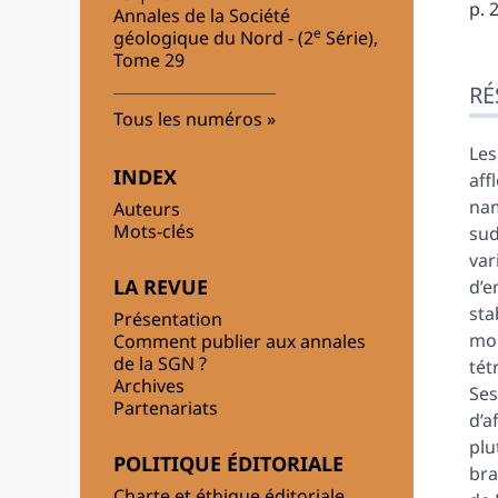
p. 
Annales de la Société
e
géologique du Nord - (2
Série),
Tome 29
Ré
RÉ
Ind
Tous les numéros
Pla
Tex
Les
INDEX
Bib
aff
Ill
nam
Auteurs
Cit
Mots-clés
sud
Aut
var
LA REVUE
d’e
sta
Présentation
mon
Comment publier aux annales
de la SGN ?
tét
Archives
Ses
Partenariats
d’a
plu
POLITIQUE ÉDITORIALE
bra
Charte et éthique éditoriale