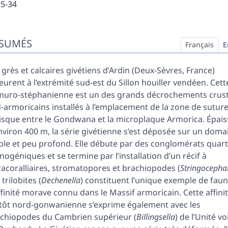
25-34
sumés
SUMÉS
ex
Français
E
n
te
 grès et calcaires givétiens d’Ardin (Deux-Sèvres, France)
liographie
leurent à l’extrémité sud-est du Sillon houiller vendéen. Cette
ustrations
uro-stéphanienne est un des grands décrochements crus
er cet article
-armoricains installés à l’emplacement de la zone de sutur
eurs
isque entre le Gondwana et la microplaque Armorica. Épais
nviron 400 m, la série givétienne s’est déposée sur un doma
ble et peu profond. Elle débute par des conglomérats quar
ogéniques et se termine par l’installation d’un récif à
racoralliaires, stromatopores et brachiopodes (
Stringocepha
 trilobites (
Dechenella
) constituent l’unique exemple de fau
ffinité morave connu dans le Massif armoricain. Cette affini
tôt nord-gonwanienne s’exprime également avec les
chiopodes du Cambrien supérieur (
Billingsella
) de l’Unité vo