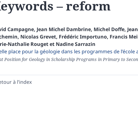
eywords – reform
vid
Campagne
,
Jean Michel
Dambrine
,
Michel
Doffe
,
Jean
chemin
,
Nicolas
Grevet
,
Frédéric
Importuno
,
Francis
Mei
rie-Nathalie
Rouget
et
Nadine
Sarrazin
lle place pour la géologie dans les programmes de l’école a
t Position for Geology in Scholarship Programs in Primary to Secon
etour à l’index