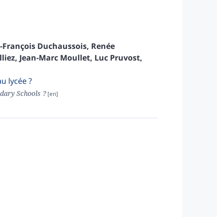
-François
Duchaussois
,
Renée
lliez
,
Jean-Marc
Moullet
,
Luc
Pruvost
,
u lycée ?
dary Schools ?