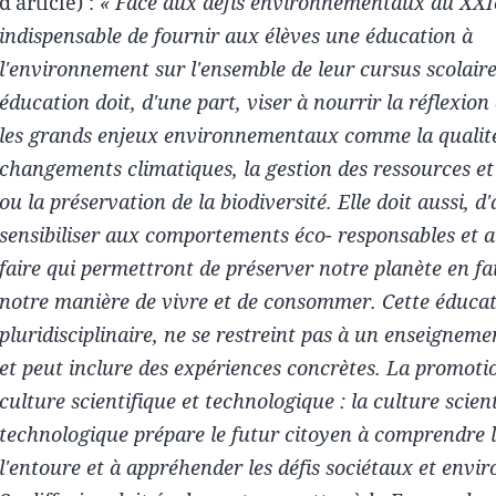
d'article) :
« Face aux défis environnementaux du XXIe s
indispensable de fournir aux élèves une éducation à
l'environnement sur l'ensemble de leur cursus scolaire
éducation doit, d'une part, viser à nourrir la réflexion
les grands enjeux environnementaux comme la qualité d
changements climatiques, la gestion des ressources et 
ou la préservation de la biodiversité. Elle doit aussi, d'
sensibiliser aux comportements éco- responsables et a
faire qui permettront de préserver notre planète en fa
notre manière de vivre et de consommer. Cette éducat
pluridisciplinaire, ne se restreint pas à un enseignem
et peut inclure des expériences concrètes. La promotio
culture scientifique et technologique : la culture scient
technologique prépare le futur citoyen à comprendre 
l'entoure et à appréhender les défis sociétaux et env