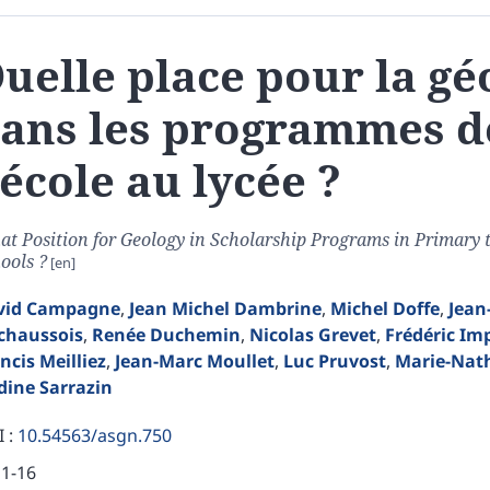
uelle place pour la gé
ans les programmes d
’école au lycée ?
t Position for Geology in Scholarship Programs in Primary 
ools ?
vid
Campagne
,
Jean Michel
Dambrine
,
Michel
Doffe
,
Jean
chaussois
,
Renée
Duchemin
,
Nicolas
Grevet
,
Frédéric
Im
ancis
Meilliez
,
Jean-Marc
Moullet
,
Luc
Pruvost
,
Marie-Nat
dine
Sarrazin
 :
10.54563/asgn.750
11-16