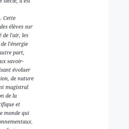
iècle, il est
. Cette
 des élèves sur
e l'air, les
de l'énergie
autre part,
ux savoir-
isant évoluer
ion, de nature
ent magistral
n de la
ifique et
le monde qui
ironnementaux.