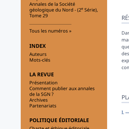
Annales de la Société
e
géologique du Nord - (2
Série),
Ré
Tome 29
RÉ
Ind
Pla
Tous les numéros
Tex
Dan
Bib
mar
INDEX
Ill
que
Cit
des
Auteurs
Aut
Mots-clés
exp
com
LA REVUE
Présentation
Comment publier aux annales
de la SGN ?
PL
Archives
Partenariats
I. 
POLITIQUE ÉDITORIALE
Charte et éthique éditoriale