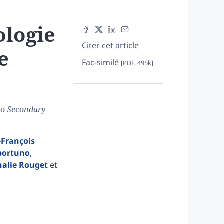
ologie
Citer cet article
e
Fac-similé
[PDF, 495k]
to Secondary
-François
portuno
,
halie
Rouget
et