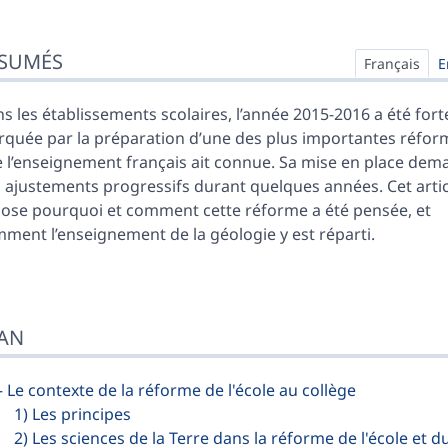
sumés
SUMÉS
ex
Français
E
n
te
s les établissements scolaires, l’année 2015-2016 a été fo
liographie
quée par la préparation d’une des plus importantes réfo
ustrations
 l’enseignement français ait connue. Sa mise en place de
er cet article
 ajustements progressifs durant quelques années. Cet artic
eurs
ose pourquoi et comment cette réforme a été pensée, et
ment l’enseignement de la géologie y est réparti.
AN
— Le contexte de la réforme de l'école au collège
1) Les principes
2) Les sciences de la Terre dans la réforme de l'école et d