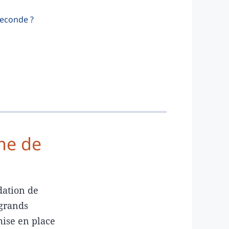
Seconde ?
rme de
dation de
 grands
mise en place