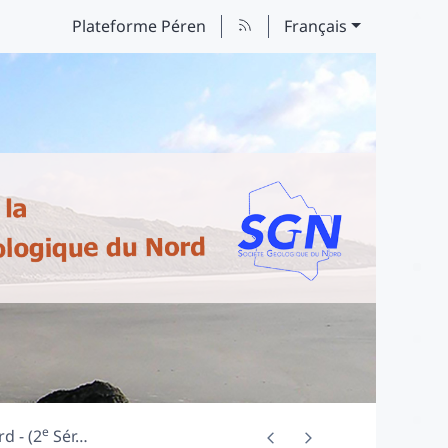
Plateforme Péren
Français
e
d - (2
Sér
…