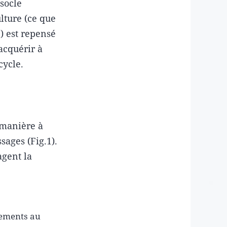
 socle
lture (ce que
e) est repensé
acquérir à
cycle.
 manière à
sages (Fig.1).
agent la
gnements au