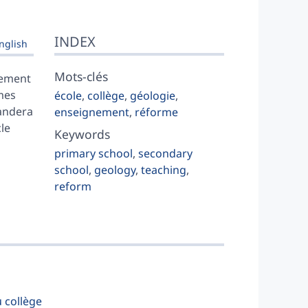
INDEX
nglish
Mots-clés
rtement
rmes
école
,
collège
,
géologie
,
mandera
enseignement
,
réforme
le
Keywords
primary school
,
secondary
school
,
geology
,
teaching
,
reform
u collège