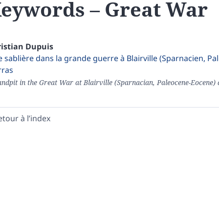
eywords – Great War
istian
Dupuis
 sablière dans la grande guerre à Blairville (Sparnacien, Pa
rras
ndpit in the Great War at Blairville (Sparnacian, Paleocene-Eocene) a
etour à l’index