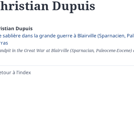
hristian
Dupuis
istian
Dupuis
 sablière dans la grande guerre à Blairville (Sparnacien, Pa
rras
ndpit in the Great War at Blairville (Sparnacian, Paleocene-Eocene) a
etour à l’index