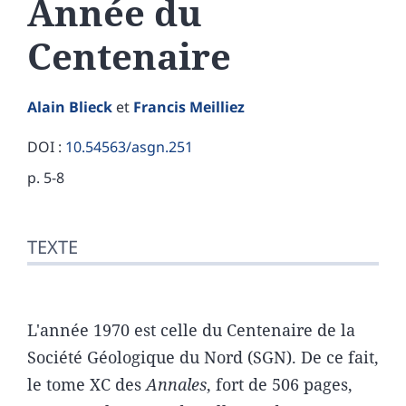
Année du
Centenaire
Alain
Blieck
et
Francis
Meilliez
DOI :
10.54563/asgn.251
p. 5-8
Texte
TEXTE
Bibliographie
Citer cet article
Auteurs
L'année 1970 est celle du Centenaire de la
Société Géologique du Nord (SGN). De ce fait,
le tome XC des
Annales
, fort de 506 pages,