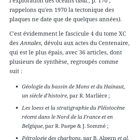
l'exploration des océans (
ibid.
, p. 170 ;
rappelons qu'en 1970 la tectonique des
plaques ne date que de quelques années).
C'est évidemment le fascicule 4 du tome XC
des
Annales
, dévolu aux actes du Centenaire,
qui est le plus épais, avec 36 articles, dont
plusieurs de synthèse, regroupés comme
suit :
Géologie du bassin de Mons et du Hainaut,
un siècle d'histoire
, par R. Marlière ;
Les loess et la stratigraphie du Pléistocène
récent dans le Nord de la France et en
Belgique
, par R. Paepe & J. Sommé ;
Pétrologie des charbons
, par B. Alpern
et al.