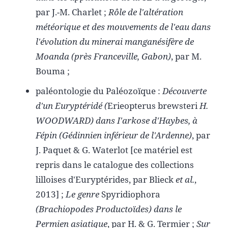
par J.-M. Charlet ;
Rôle de l'altération
météorique et des mouvements de l'eau dans
l'évolution du minerai manganésifère de
Moanda (près Franceville, Gabon)
, par M.
Bouma ;
paléontologie du Paléozoïque :
Découverte
d'un Euryptéridé (
Erieopterus brewsteri
H.
WOODWARD) dans I'arkose d'Haybes, à
Fépin (Gédinnien inférieur de l'Ardenne)
, par
J. Paquet & G. Waterlot [ce matériel est
repris dans le catalogue des collections
lilloises d'Euryptérides, par Blieck
et al.
,
2013] ;
Le genre
Spyridiophora
(Brachiopodes Productoïdes) dans le
Permien asiatique
, par H. & G. Termier ;
Sur