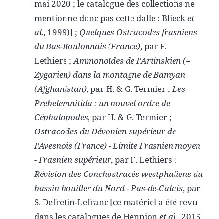
mai 2020 ; le catalogue des collections ne
mentionne donc pas cette dalle : Blieck
et
al.
, 1999)] ;
Quelques Ostracodes frasniens
du Bas-Boulonnais (France)
, par F.
Lethiers ;
Ammonoïdes de I'Artinskien (=
Zygarien) dans la montagne de Bamyan
(Afghanistan)
, par H. & G. Termier ;
Les
Prebelemnitida : un nouvel ordre de
Céphalopodes
, par H. & G. Termier ;
Ostracodes du Dévonien supérieur de
I'Avesnois (France) - Limite Frasnien moyen
- Frasnien supérieur
, par F. Lethiers ;
Révision des Conchostracés westphaliens du
bassin houiller du Nord - Pas-de-Calais
, par
S. Defretin-Lefranc [ce matériel a été revu
dans les catalogues de Hennion
et al.
, 2015