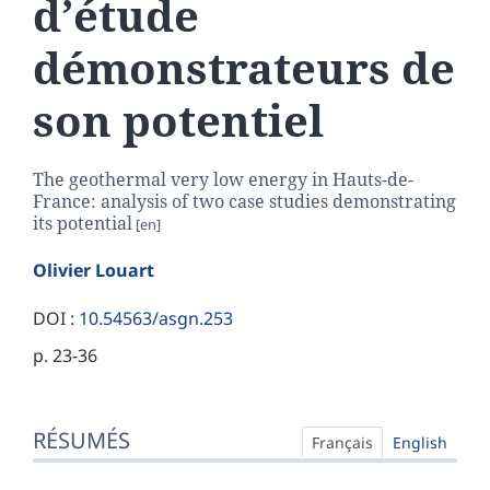
d’étude
démonstrateurs de
son potentiel
The geothermal very low energy in Hauts-de-
France: analysis of two case studies demonstrating
its potential
Olivier
Louart
DOI :
10.54563/asgn.253
p. 23-36
Résumés
RÉSUMÉS
Index
Français
English
Plan