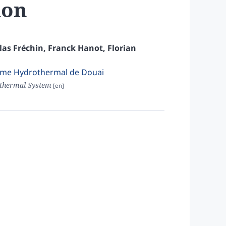
ion
las
Fréchin
,
Franck
Hanot
,
Florian
tème Hydrothermal de Douai
othermal System