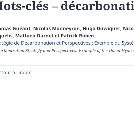
ots-clés – décarbonat
omas
Guéant
,
Nicolas
Monneyron
,
Hugo
Duwiquet
,
Nico
uelis
,
Mathieu
Darnet
et
Patrick
Robert
atégie de Décarbonation et Perspectives : Exemple du Sys
arbonization Strategy and Perspectives: Example of the Douai Hydr
etour à l’index