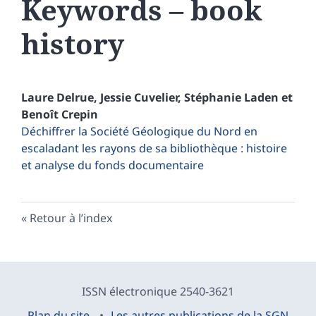
Keywords – book
history
Laure
Delrue
,
Jessie
Cuvelier
,
Stéphanie
Laden
et
Benoît
Crepin
Déchiffrer la Société Géologique du Nord en
escaladant les rayons de sa bibliothèque : histoire
et analyse du fonds documentaire
Retour à l’index
ISSN électronique 2540-3621
Plan du site
Les autres publications de la SGN