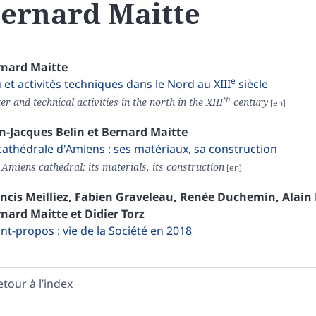
ernard
Maitte
rnard
Maitte
e
 et activités techniques dans le Nord au XIII
siècle
th
r and technical activities in the north in the XIII
century
an-Jacques
Belin
et
Bernard
Maitte
cathédrale d'Amiens : ses matériaux, sa construction
Amiens cathedral: its materials, its construction
ancis
Meilliez
,
Fabien
Graveleau
,
Renée
Duchemin
,
Alain
rnard
Maitte
et
Didier
Torz
nt-propos : vie de la Société en 2018
etour à l’index