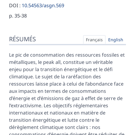
DOI :
10.54563/asgn.569
p. 35-38
Résumés
RÉSUMÉS
Index
Français
English
Plan
Texte
Le pic de consommation des ressources fossiles et
Bibliographie
métalliques, le peak all, constitue un véritable
Illustrations
enjeu pour la transition énergétique et le défi
Citer cet article
climatique. Le sujet de la raréfaction des
Auteur
ressources laisse place à celui de l’abondance face
aux impacts en termes de consommations
d’énergie et d’émissions de gaz à effet de serre de
l’extractivisme. Les objectifs réglementaires
internationaux et nationaux en matière de
transition énergétique et lutte contre le
dérèglement climatique sont clairs : nos
consommations d’énergie doivent être réduites de