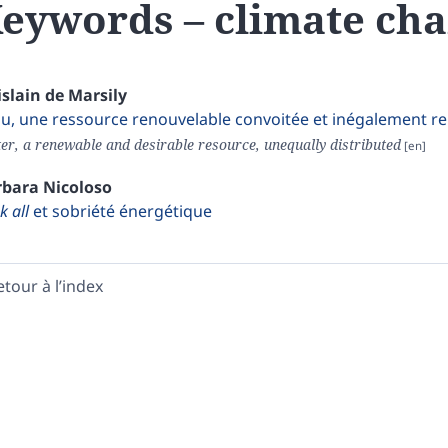
eywords – climate ch
islain
de Marsily
au, une ressource renouvelable convoitée et inégalement re
er, a renewable and desirable resource, unequally distributed
rbara
Nicoloso
k all
et sobriété énergétique
etour à l’index