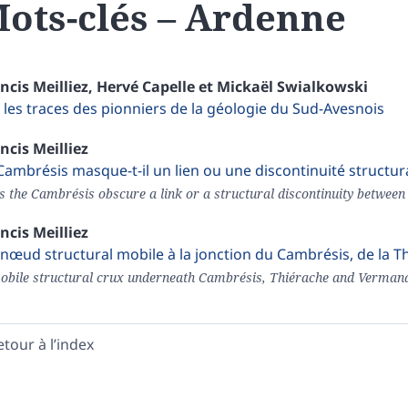
ots-clés – Ardenne
ancis
Meilliez
,
Hervé
Capelle
et
Mickaël
Swialkowski
 les traces des pionniers de la géologie du Sud-Avesnois
ancis
Meilliez
Cambrésis masque-t-il un lien ou une discontinuité structural
s the Cambrésis obscure a link or a structural discontinuity betwee
ancis
Meilliez
nœud structural mobile à la jonction du Cambrésis, de la 
obile structural crux underneath Cambrésis, Thiérache and Vermand
etour à l’index