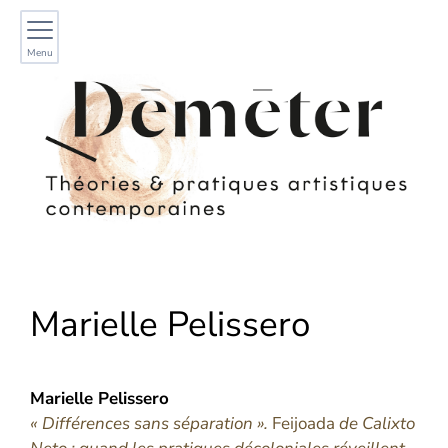
Menu
Marielle
Pelissero
Marielle
Pelissero
« Différences sans séparation ».
Feijoada
de Calixto