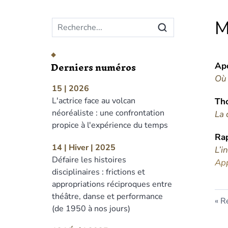
Menu principal
M
Derniers numéros
Ap
Où 
15 | 2026
L'actrice face au volcan
Th
néoréaliste : une confrontation
La 
propice à l'expérience du temps
Ra
14 | Hiver | 2025
L’i
Défaire les histoires
App
disciplinaires : frictions et
appropriations réciproques entre
théâtre, danse et performance
Re
(de 1950 à nos jours)