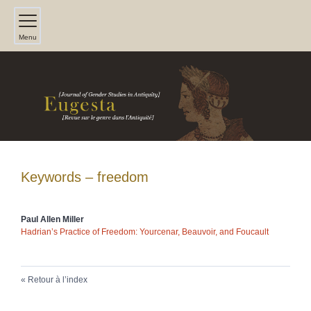
Menu
Keywords – freedom
Paul Allen
Miller
Hadrian’s Practice of Freedom: Yourcenar, Beauvoir, and Foucault
Retour à l’index