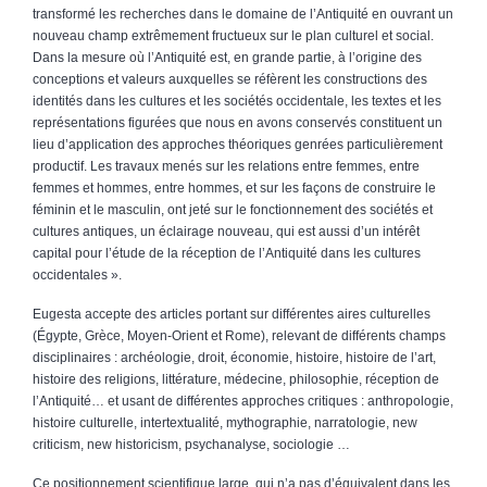
transformé les recherches dans le domaine de l’Antiquité en ouvrant un
nouveau champ extrêmement fructueux sur le plan culturel et social.
Dans la mesure où l’Antiquité est, en grande partie, à l’origine des
conceptions et valeurs auxquelles se réfèrent les constructions des
identités dans les cultures et les sociétés occidentale, les textes et les
représentations figurées que nous en avons conservés constituent un
lieu d’application des approches théoriques genrées particulièrement
productif. Les travaux menés sur les relations entre femmes, entre
femmes et hommes, entre hommes, et sur les façons de construire le
féminin et le masculin, ont jeté sur le fonctionnement des sociétés et
cultures antiques, un éclairage nouveau, qui est aussi d’un intérêt
capital pour l’étude de la réception de l’Antiquité dans les cultures
occidentales ».
Eugesta accepte des articles portant sur différentes aires culturelles
(Égypte, Grèce, Moyen-Orient et Rome), relevant de différents champs
disciplinaires : archéologie, droit, économie, histoire, histoire de l’art,
histoire des religions, littérature, médecine, philosophie, réception de
l’Antiquité… et usant de différentes approches critiques : anthropologie,
histoire culturelle, intertextualité, mythographie, narratologie, new
criticism, new historicism, psychanalyse, sociologie …
Ce positionnement scientifique large, qui n’a pas d’équivalent dans les