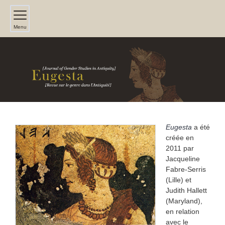
Menu
Eugesta
a été
PRÉSENTATION
créée en
2011 par
Jacqueline
Fabre-Serris
(Lille) et
Judith Hallett
(Maryland),
en relation
avec le