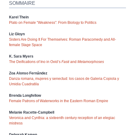
SOMMAIRE
Karel
Thein
Plato on Female “Weakness”: From Biology to Politics
Liz
Gloyn
Sisters Are Doing It For Themselves: Roman Paracomedy and All-
female Stage Space
K. Sara
Myers
The Deifications of Ino in Ovid’s
Fasti
and
Metamorphoses
Zoa
Alonso Fernández
Danza romana, mujeres y senectud: los casos de Galeria
Copiola y
Umidia
Cuadratila
Brenda
Longfellow
Female Patrons of Waterworks in the Eastern Roman Empire
Melanie
Racette-Campbell
Veronica and Cynthia: a sixteenth century reception of an elegiac
mistress
Deborah
Kamen