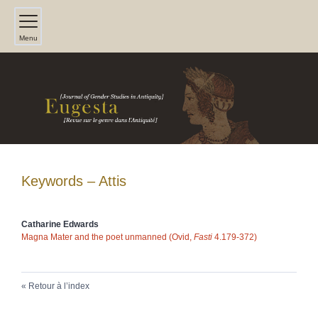
Menu
Keywords – Attis
Catharine
Edwards
Magna Mater and the poet unmanned (Ovid,
Fasti
4.179-372)
Retour à l’index