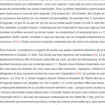
importance dans ces sollicitations : sous son calame, l’aura liée au nom
Liuia
est c
avant de personnifier les vertus matronales. Puis, la même impératrice prend place 
gens Iulia
sous le nom de
Iulia Augusta
. À la lecture de
l’ Art d’aimer
, des
Fastes
et
la puissance évocatrice de son
nomen
est perceptible. En premier lieu, il convien
d’Auguste, ce qui ne va pas de soi car aucun poète avant Ovide n’a cité le nom de L
Par exemple, le poète Horace, contemporain de l’impératrice mais plus âgé qu’Ovid
nommer et préfère recourir au terme
mulier
, la condamnant à l’anonymat face à « 
gaudens mulier marito / prodeat
(« que son épouse, qui se complaît uniquement au
s’avance »)
14
. Ovide est ainsi le premier contemporain de Livie à la nommer dans
Tout d’abord, considérons le rapport du poète aux autres membres féminins de la fam
mentionne ni Octavie, ni Julie. Nul doute que leur absence soit volontaire
16
. Le 
également Antonia, fille d’Octavie, belle-fille de Livie, et mère de Germanicus, le fil
pourtant évoquée par ses contemporains
17
. Seules deux femmes impériales son
de Livie dans les poèmes de l’exil, mais sans être nommées : Agrippine l’Aînée et C
désignées le plus souvent comme les
nurus
de l’impératrice
18
. Un poème en parti
propos : en
Trist
. IV. 2, Ovide imagine depuis Tomes le triomphe de Tibère (fils de 
d’Auguste depuis son adoption en l’an 4 après J.-C.) et le sacrifice offert aux dieux
composante féminine de la société romaine derrière Livie :
cumque bonis nuribus p
/ munera det meritis saepe datura deis / et pariter matres et quae sine crimine cast
uirginitate focos
(« qu’avec les épouses vertueuses de ses petits-fils, Livie, pour le sa
les présents qui reviennent aux dieux, suivie des mères et de celles qui, sans tache