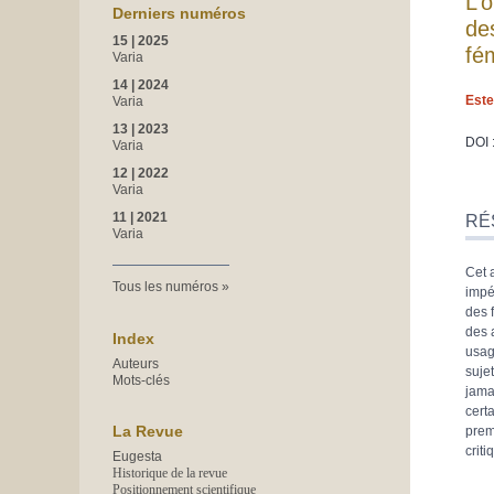
L’
Derniers numéros
de
15 | 2025
fé
Varia
14 | 2024
Este
Varia
13 | 2023
DOI 
Varia
12 | 2022
Varia
Rés
Inde
11 | 2021
RÉ
Varia
Plan
Text
Cet 
Bibl
Tous les numéros
impé
Note
des 
Citer
des 
Aute
Index
usag
Auteurs
suje
Mots-clés
jamai
cert
La Revue
premi
crit
Eugesta
Historique de la revue
Positionnement scientifique