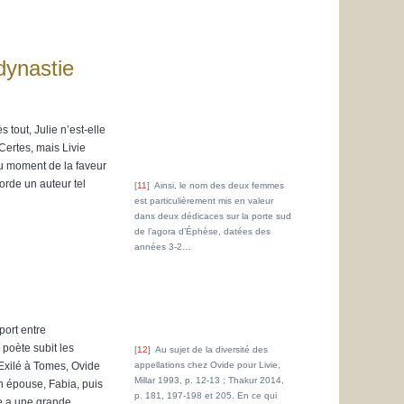
dynastie
 tout, Julie n’est-elle
Certes, mais Livie
au moment de la faveur
corde un auteur tel
11
Ainsi, le nom des deux femmes
est particulièrement mis en valeur
dans deux dédicaces sur la porte sud
de l’agora d’Éphèse, datées des
années 3-2
…
port entre
 poète subit les
12
Au sujet de la diversité des
 Exilé à Tomes, Ovide
appellations chez Ovide pour Livie,
Millar 1993, p. 12-13 ; Thakur 2014,
on épouse, Fabia, puis
p. 181, 197-198 et 205. En ce qui
re a une grande