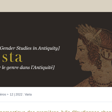
éros
12 | 2022 : Varia