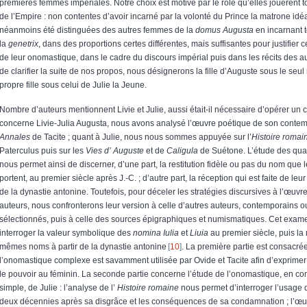
premières femmes impériales. Notre choix est motivé par le rôle qu’elles jouèrent 
de l’Empire : non contentes d’avoir incarné par la volonté du Prince la matrone idéa
néanmoins été distinguées des autres femmes de la
domus Augusta
en incarnant t
la
genetrix
, dans des proportions certes différentes, mais suffisantes pour justifier 
de leur onomastique, dans le cadre du discours impérial puis dans les récits des au
de clarifier la suite de nos propos, nous désignerons la fille d’Auguste sous le seul
propre fille sous celui de Julie la Jeune.
Nombre d’auteurs mentionnent Livie et Julie, aussi était-il nécessaire d’opérer un c
concerne Livie-Julia Augusta, nous avons analysé l’œuvre poétique de son contem
Annales
de Tacite ; quant à Julie, nous nous sommes appuyée sur l’
Histoire romai
Paterculus puis sur les
Vies d’ Auguste
et de
Caligula
de Suétone. L’étude des quat
nous permet ainsi de discerner, d’une part, la restitution fidèle ou pas du nom qu
portent, au premier siècle après J.-C. ; d’autre part, la réception qui est faite de leu
de la dynastie antonine. Toutefois, pour déceler les stratégies discursives à l’œuv
auteurs, nous confronterons leur version à celle d’autres auteurs, contemporains 
sélectionnés, puis à celle des sources épigraphiques et numismatiques. Cet exa
interroger la valeur symbolique des
nomina
Iulia
et
Liuia
au premier siècle, puis la 
mêmes noms à partir de la dynastie antonine
10
. La première partie est consacrée
l’onomastique complexe est savamment utilisée par Ovide et Tacite afin d’exprimer 
le pouvoir au féminin. La seconde partie concerne l’étude de l’onomastique, en co
simple, de Julie : l’analyse de l’
Histoire romaine
nous permet d’interroger l’usage q
deux décennies après sa disgrâce et les conséquences de sa condamnation ; l’œ