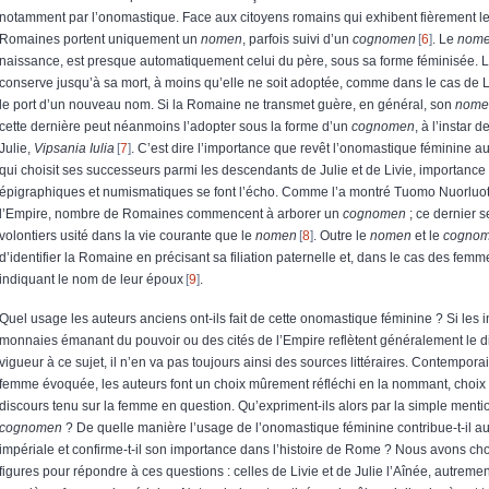
notamment par l’onomastique. Face aux citoyens romains qui exhibent fièrement l
Romaines portent uniquement un
nomen
, parfois suivi d’un
cognomen
6
. Le
nom
naissance, est presque automatiquement celui du père, sous sa forme féminisée. 
conserve jusqu’à sa mort, à moins qu’elle ne soit adoptée, comme dans le cas de Li
le port d’un nouveau nom. Si la Romaine ne transmet guère, en général, son
nome
cette dernière peut néanmoins l’adopter sous la forme d’un
cognomen
, à l’instar d
Julie,
Vipsania Iulia
7
. C’est dire l’importance que revêt l’onomastique féminine au
qui choisit ses successeurs parmi les descendants de Julie et de Livie, importance
épigraphiques et numismatiques se font l’écho. Comme l’a montré Tuomo Nuorluoto
l’Empire, nombre de Romaines commencent à arborer un
cognomen
; ce dernier s
volontiers usité dans la vie courante que le
nomen
8
. Outre le
nomen
et le
cogno
d’identifier la Romaine en précisant sa filiation paternelle et, dans le cas des fem
indiquant le nom de leur époux
9
.
Quel usage les auteurs anciens ont-ils fait de cette onomastique féminine ? Si les i
monnaies émanant du pouvoir ou des cités de l’Empire reflètent généralement le d
vigueur à ce sujet, il n’en va pas toujours ainsi des sources littéraires. Contempora
femme évoquée, les auteurs font un choix mûrement réfléchi en la nommant, choix 
discours tenu sur la femme en question. Qu’expriment-ils alors par la simple ment
cognomen
? De quelle manière l’usage de l’onomastique féminine contribue-t-il a
impériale et confirme-t-il son importance dans l’histoire de Rome ? Nous avons cho
figures pour répondre à ces questions : celles de Livie et de Julie l’Aînée, autremen