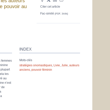
les auteurs
le pouvoir au
Citer cet article
Fac-similé
[PDF, 344k]
INDEX
Mots-clés
ux femmes
éminine
stratégies onomastiques
,
Livie
,
Julie
,
auteurs
 plupart
anciens
,
pouvoir féminin
ela les
ré au
ine n’est
r de
a
la