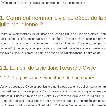
révèle quant à elle une association funeste entre
Iulia
et débauche.
1.
Comment nommer Livie au début de la 
julio-claudienne ?
Pourquoi avoir choisi d’étudier l’usage de l’onomastique de Livie en premier ? Après
pas la mère des héritiers d’Auguste et honorée comme telle avant sa belle-mère ? 
occupe elle aussi une place importante au sein de la
domus Caesaris
, y compris 
de Julie
11
. En outre, la complexité de son onomastique et le vif intérêt que lui ac
qu’Ovide à ce sujet offrent un point de départ plus satisfaisant pour notre étude.
1.1.
Le nom de Livie dans l’œuvre d’Ovide
1.1.1.
La puissance évocatrice de son
nomen
L’œuvre poétique d’Ovide est particulièrement précieuse en ce qui concerne le rap
onomastique féminine et pouvoir
12
. Contemporain du premier couple impérial, le
foudres du Prince en raison d’une « erreur » encore mal éclaircie aujourd’hui
13
.
s’empresse de solliciter la bienveillance de Livie, d’abord par l’intermédiaire de s
en s’adressant directement à l’impératrice. Or, la manière de nommer cette derniè