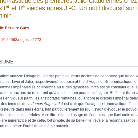
onomastique des premières Julio-Claudiennes chez 
er
e
s I
et II
siècles après J.-C. Un outil discursif sur 
minin
lle
Berlaire Gues
:
10.54563/eugesta.1273
umé
x
SUMÉ
e
article analyse l’usage qui est fait par les auteurs anciens de l’onomastique de de
iographie
riales : Livie et Julie, respectivement épouse et fille d’Auguste. Si l’onomastique f
s
femmes impériales se complexifie au fil des dynasties, force est de constater que la
 cet article
auteurs anciens ne recourent qu’à un seul nom pour les désigner. Reflètent-ils en c
ur
es en vigueur parmi les aristocrates romaines, ou encore le discours impérial déliv
t des femmes de la
domus Augusta
? Il est clair que l’usage de l’onomastique fémin
s neutre dans leurs écrits, tout particulièrement lorsqu’il s’agit d’évoquer le pouvoi
aines femmes impériales. À ce titre, étudier l’usage de l’onomastique fluctuante de l
ère impératrice et de celle, fort simple, de sa belle-fille, révèle la reconnaissance, 
ique ou encore l’oubli de ce même pouvoir.