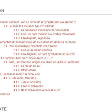
AN
mment nommer Livie au début de la dynastie julio-claudienne ?
1.1.
Le nom de Livie dans l’œuvre d’Ovide
1.1.1.
La puissance évocatrice de son
nomen
1.1.2.
Liuia
, un nom associé aux vertus matronales
1.1.3.
Iulia Augusta, la
genetrix
 réception de l’onomastique de Livie dans les
Annales
de Tacite
2.1.
Une onomastique bicéphale chez Tacite
2.1.1.
Liuia
ou
la
saeua nouerca
2.1.2.
Iulia Augusta
, un nom symbolisant le pouvoir
er
ut-il nommer Julie au I
siècle après J.-C. ?
3.1.
Julie, une matrone indigne aux dires de Velleius Paterculus
3.1.1.
La fille de César
3.1.2.
infelix uterus
ia
, un nom associé à la débauche
4.1.
« Telle mère, telle fille »
4.1.1.
Julie et ses filles
4.1.2.
Iuliae
et débauche
4.1.3.
De la débauchée à l’incestueuse
nclusion
XTE