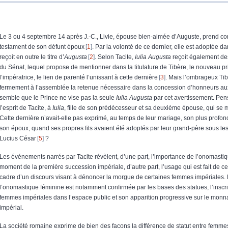
Le 3 ou 4 septembre 14 après J.-C., Livie, épouse bien-aimée d’Auguste, prend c
testament de son défunt époux
1
. Par la volonté de ce dernier, elle est adoptée d
reçoit en outre le titre d’
Augusta
2
. Selon Tacite,
Iulia Augusta
reçoit également de
du Sénat, lequel propose de mentionner dans la titulature de Tibère, le nouveau prin
l’impératrice, le lien de parenté l’unissant à cette dernière
3
. Mais l’ombrageux Tib
fermement à l’assemblée la retenue nécessaire dans la concession d’honneurs a
semble que le Prince ne vise pas la seule
Iulia Augusta
par cet avertissement. Pens
l’esprit de Tacite, à
Iulia
, fille de son prédécesseur et sa deuxième épouse, qui se
Cette dernière n’avait-elle pas exprimé, au temps de leur mariage, son plus profon
son époux, quand ses propres fils avaient été adoptés par leur grand-père sous le
Lucius César
5
?
Les événements narrés par Tacite révèlent, d’une part, l’importance de l’onomasti
moment de la première succession impériale, d’autre part, l’usage qui est fait de ce
cadre d’un discours visant à dénoncer la morgue de certaines femmes impériales.
l’onomastique féminine est notamment confirmée par les bases des statues, l’inscr
femmes impériales dans l’espace public et son apparition progressive sur le monn
impérial.
La société romaine exprime de bien des façons la différence de statut entre femm