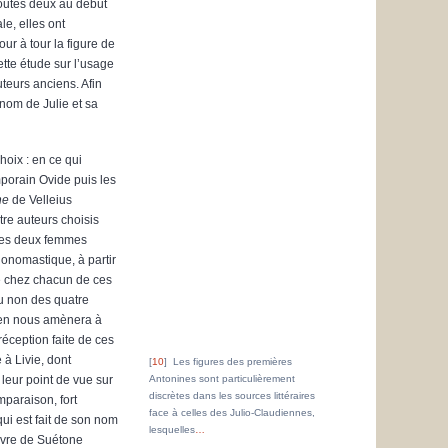
toutes deux au début
le, elles ont
our à tour la figure de
cette étude sur l’usage
teurs anciens. Afin
 nom de Julie et sa
hoix : en ce qui
porain Ovide puis les
ne
de Velleius
re auteurs choisis
e les deux femmes
r onomastique, à partir
re chez chacun de ces
ou non des quatre
men nous amènera à
réception faite de ces
 à Livie, dont
10
Les figures des premières
leur point de vue sur
Antonines sont particulièrement
discrètes dans les sources littéraires
mparaison, fort
face à celles des Julio-Claudiennes,
ui est fait de son nom
lesquelles
…
uvre de Suétone