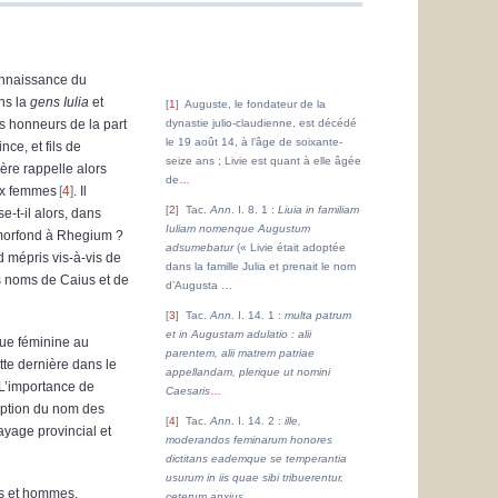
onnaissance du
ans la
gens Iulia
et
1
Auguste, le fondateur de la
s honneurs de la part
dynastie julio-claudienne, est décédé
le 19 août 14, à l’âge de soixante-
ce, et fils de
seize ans ; Livie est quant à elle âgée
ère rappelle alors
de
…
ux femmes
4
. Il
2
Tac.
Ann
. I. 8. 1 :
Liuia in familiam
e-t-il alors, dans
Iuliam nomenque Augustum
 morfond à Rhegium ?
adsumebatur
(« Livie était adoptée
d mépris vis-à-vis de
dans la famille Julia et prenait le nom
s noms de Caius et de
d’Augusta
…
3
Tac.
Ann
. I. 14. 1 :
multa patrum
et in Augustam adulatio : alii
que féminine au
parentem, alii matrem patriae
tte dernière dans le
appellandam, plerique ut nomini
 L’importance de
Caesaris
…
iption du nom des
4
Tac.
Ann
. I. 14. 2 :
ille,
ayage provincial et
moderandos feminarum honores
dictitans eademque se temperantia
usurum in iis quae sibi tribuerentur,
es et hommes,
ceterum anxius
…