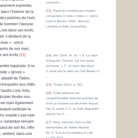
concerne
…
lairement exprimée,
13
Parmi les nombreuses études
dans l’histoire de la
consacrées à cette « erreur », citons
 des poèmes de l’exil,
Luisi et Berrino 2008 ; Benoist,
t de nommer l’épouse
Landrea et Klein (à paraître).
ivie dans ses écrits.
e, s’abstient de la
César » :
unica
près de son mari,
 ses écrits
15
.
14
Hor.
Carm
. III. 14. v. 5. La sœur
d’Auguste, Octavie, est tout aussi
ille impériale. Il ne
anonyme, v. 7 :
et soror clari ducis
(« ainsi que la sœur du chef illustre »).
poète « ignore »
…
s adoptif de Tibère,
t évoquées aux côtés
15
Thakur 2014, p. 181.
laudia Livia Julia,
16
Cette absence est
culier illustre nos
compréhensible dans les poèmes de
Livie mais également
l’exil car Octavie est décédée depuis
 auquel participe la
l’an 11 avant J.-C., et Julie disgraciée
depuis l’an 2
…
ro sospite Liuia nato
os / perpetua seruant
17
Ainsi, dans les
Faits et Dits
lut de son fils, offre
mémorables
de Valère Maxime
(IV. 3. 3) et la
Consolation à Livie
, veillent, dans une
(v. 299-300).