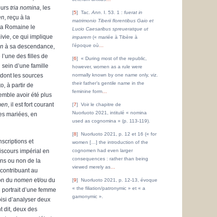
eurs
tria nomina
, les
5
Tac.
Ann
. I. 53. 1 :
fuerat in
en
, reçu à la
matrimonio Tiberii florentibus Gaio et
La Romaine le
Lucio Caesaribus spreueratque ut
vie, ce qui implique
imparem
(« mariée à Tibère à
l’époque où
…
n
à sa descendance,
e l’une des filles de
6
« During most of the republic,
 sein d’une famille
however, women as a rule were
 dont les sources
normally known by one name only, viz.
their father’s gentile name in the
, à partir de
feminine form
…
emble avoir été plus
men
, il est fort courant
7
Voir le chapitre de
Nuorluoto 2021, intitulé « nomina
mes mariées, en
used as cognomina » (p. 113-119).
8
Nuorluoto 2021, p. 12 et 16 (« for
nscriptions et
women […] the introduction of the
iscours impérial en
cognomen had even larger
consequences : rather than being
ins ou non de la
viewed merely as
…
contribuant au
ion du
nomen
et/ou du
9
Nuorluoto 2021, p. 12-13, évoque
« the filiation/patronymic » et « a
u portrait d’une femme
gamonymic ».
isi d’analyser deux
t dit, deux des