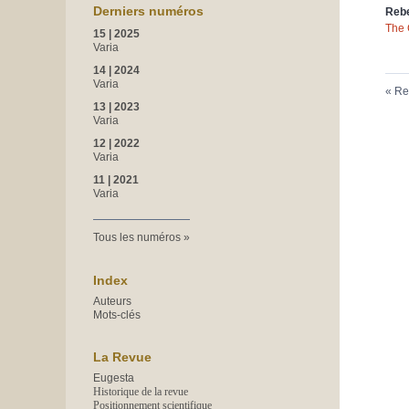
Derniers numéros
Reb
The C
15 | 2025
Varia
14 | 2024
Varia
Re
13 | 2023
Varia
12 | 2022
Varia
11 | 2021
Varia
Tous les numéros
Index
Auteurs
Mots-clés
La Revue
Eugesta
Historique de la revue
Positionnement scientifique