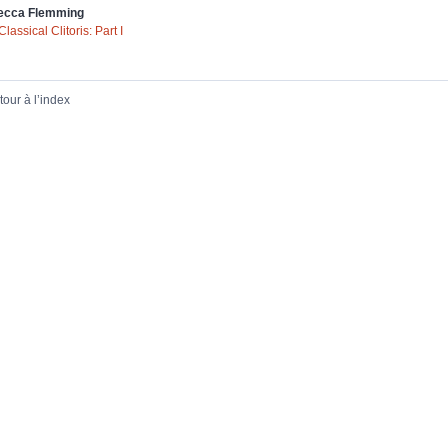
ecca
Flemming
lassical Clitoris: Part I
tour à l’index