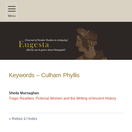
Menu
Keywords – Culham Phyllis
Sheila
Murnaghan
Tragic Realities: Fictional Women and the Writing of Ancient History
Retour à l’index