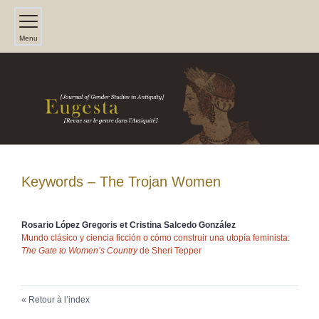
Menu
Keywords – The Trojan Women
Rosario López
Gregoris
et
Cristina Salcedo
González
Mundo clásico y ciencia ficción o cómo construir una utopía feminista:
The Gate to Women’s Country
de Sheri Tepper
Retour à l’index