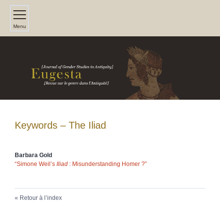
Menu
Keywords – The Iliad
Barbara
Gold
“Simone Weil’s
Iliad
: Misunderstanding Homer ?”
Retour à l’index