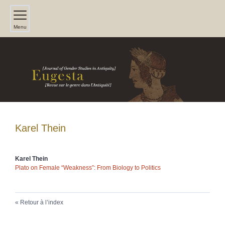
Menu
Karel
Thein
Karel
Thein
Plato on Female “Weakness”: From Biology to Politics
Retour à l’index