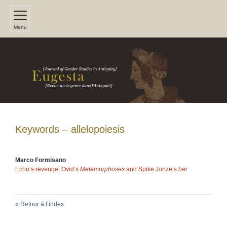
Menu
Keywords – allelopoiesis
Marco
Formisano
Echo’s revenge. Ovid’s
Metamorphoses
and Spike Jonze’s
her
Retour à l’index