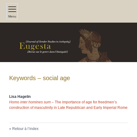
Menu
Keywords – social age
Lisa
Hagelin
Homo inter homines sum
– The importance of age for freedmen’s
construction of masculinity in Late Republican and Early Imperial Rome
Retour à l’index