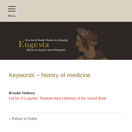
Menu
Keywords – history of medicine
Brooke
Holmes
Let Go of Laqueur: Towards New Histories of the Sexed Body
Retour à l’index