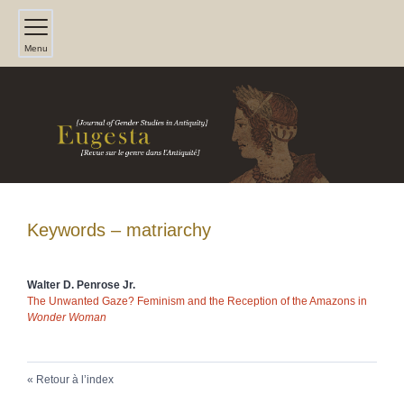
Menu
Keywords – matriarchy
Walter D.
Penrose Jr.
The Unwanted Gaze? Feminism and the Reception of the Amazons in
Wonder Woman
Retour à l’index