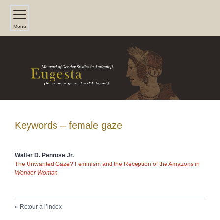
Menu
Keywords – female gaze
Walter D.
Penrose Jr.
The Unwanted Gaze? Feminism and the Reception of the Amazons in
Wonder Woman
Retour à l’index