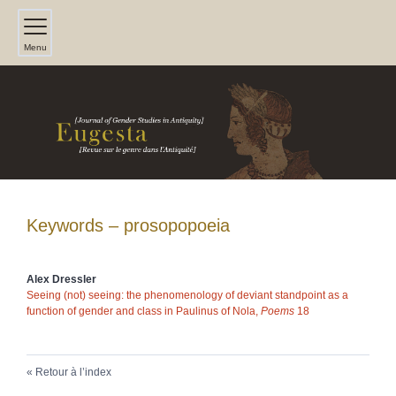
Menu
Keywords – prosopopoeia
Alex
Dressler
Seeing (not) seeing: the phenomenology of deviant standpoint as a
function of gender and class in Paulinus of Nola,
Poems
18
Retour à l’index