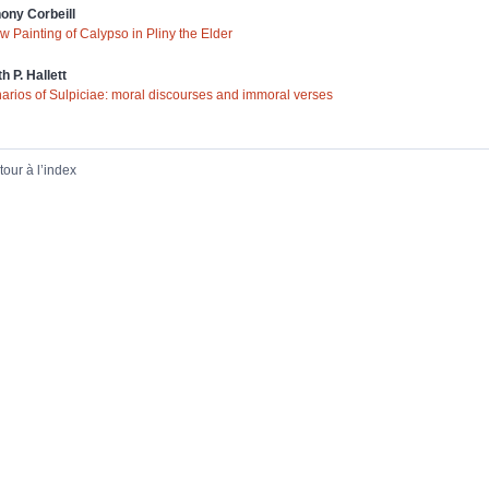
hony
Corbeill
w Painting of Calypso in Pliny the Elder
th P.
Hallett
arios of Sulpiciae: moral discourses and immoral verses
tour à l’index