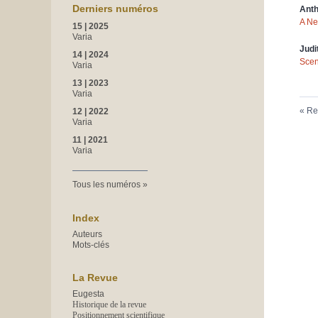
Derniers numéros
Ant
A Ne
15 | 2025
Varia
Judi
14 | 2024
Scen
Varia
13 | 2023
Varia
Re
12 | 2022
Varia
11 | 2021
Varia
Tous les numéros
Index
Auteurs
Mots-clés
La Revue
Eugesta
Historique de la revue
Positionnement scientifique