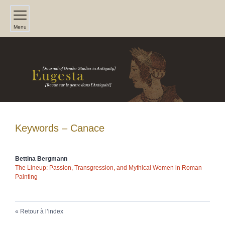
Menu
Keywords – Canace
Bettina
Bergmann
The Lineup: Passion, Transgression, and Mythical Women in Roman
Painting
Retour à l’index